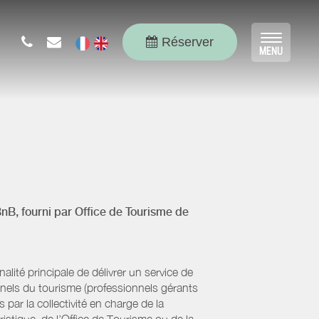
Réserver
Toggle
MENU
navigat
BnB, fourni par
Office de Tourisme de
ité principale de délivrer un service de
onnels du tourisme (professionnels gérants
par la collectivité en charge de la