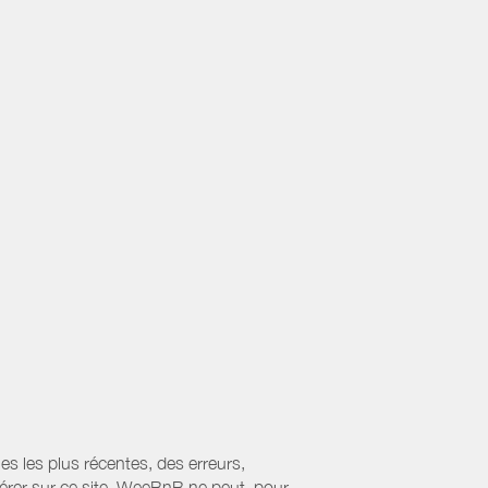
es les plus récentes, des erreurs,
érer sur ce site. WeeBnB ne peut, pour