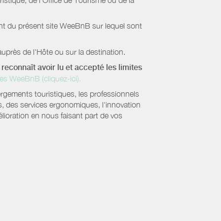
stique, de l’Office de Tourisme ou de la
ient du présent site WeeBnB sur lequel sont
uprès de l'Hôte ou sur la destination.
reconnaît avoir lu et accepté les limites
es WeeBnB (cliquez-ici).
ergements touristiques, les professionnels
s, des services ergonomiques, l'innovation
lioration en nous faisant part de vos