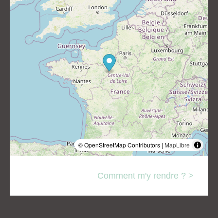
© OpenStreetMap Contributors |
MapLibre
Comment m'y rendre ? >