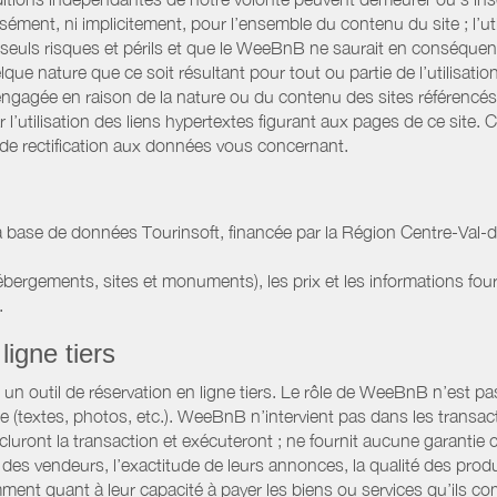
ssément, ni implicitement, pour l’ensemble du contenu du site ; l’uti
es seuls risques et périls et que le WeeBnB ne saurait en conséquen
elque nature que ce soit résultant pour tout ou partie de l’utilisat
engagée en raison de la nature ou du contenu des sites référencé
l’utilisation des liens hypertextes figurant aux pages de ce site. 
 de rectification aux données vous concernant.
 base de données Tourinsoft, financée par la Région Centre-Val-de
hébergements, sites et monuments), les prix et les informations four
.
ligne tiers
 outil de réservation en ligne tiers. Le rôle de WeeBnB n’est pas c
te (textes, photos, etc.). WeeBnB n’intervient pas dans les transac
luront la transaction et exécuteront ; ne fournit aucune garantie
es vendeurs, l’exactitude de leurs annonces, la qualité des prod
ment quant à leur capacité à payer les biens ou services qu’ils 