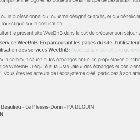
mportent le logo et les couleurs de la marque de destination touri
 ou le professionnel du tourisme désigné ci-après, et qui bénéfic
 touristique sur la destination.
ltant le présent site WeeBnB dans le but de préparer son séjour a
service WeeBnB. En parcourant les pages du site, l’utilisateur 
tilisation des services WeeBnB:
Accédez aux Conditions général
ter la communication et les échanges entre les propriétaires d'héb
s de WeeBnB : l'équité et la juste valeur des échanges et des bien
. Vous êtes les acteurs de l'écosystème créé, participez à son amé
 Beaulieu - Le Plessis-Dorin - PA BEGUIN
IN