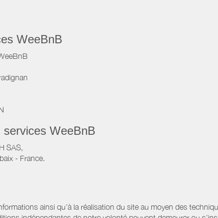
vices WeeBnB
e WeeBnB
radignan
IN
s services WeeBnB
VH SAS,
baix - France.
informations ainsi qu’à la réalisation du site au moyen des techniqu
itions indépendantes de notre volonté peuvent demeurer ou s’ins