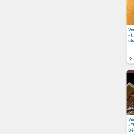
Ve
- L
cl
Ve
- "
Dé