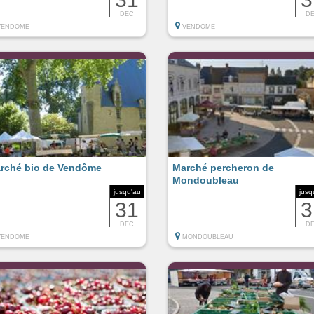
DEC
D
VENDOME
VENDOME
rché bio de Vendôme
Marché percheron de
Mondoubleau
jusqu'au
jusq
31
3
DEC
D
VENDOME
MONDOUBLEAU