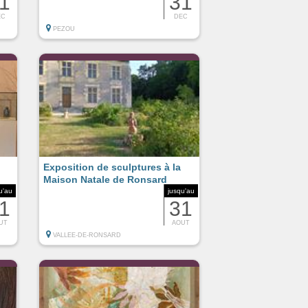
1
31
EC
DEC
PEZOU
Exposition de sculptures à la
Maison Natale de Ronsard
u'au
jusqu'au
1
31
UT
AOUT
VALLEE-DE-RONSARD