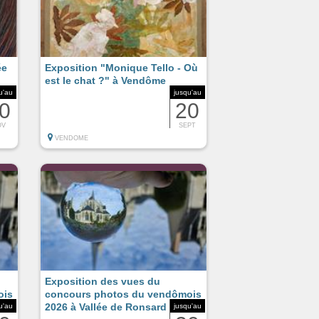
ée
Exposition "Monique Tello - Où
est le chat ?" à Vendôme
u'au
jusqu'au
0
20
OV
SEPT
VENDOME
Exposition des vues du
ois
concours photos du vendômois
2026 à Vallée de Ronsard
u'au
jusqu'au