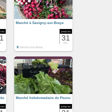
Marché à Savigny-sur-Braye
u'au
jusqu'au
1
31
EC
DEC
SAVIGNY-SUR-BRAYE
rée
Marché hebdomadaire de Pezou
u'au
jusqu'au