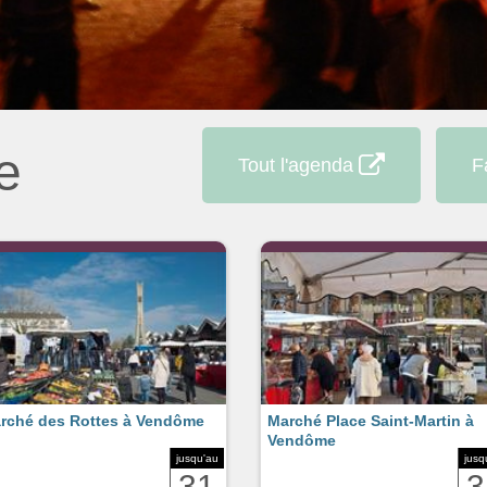
e
Tout l'agenda
F
rché des Rottes à Vendôme
Marché Place Saint-Martin à
Vendôme
jusqu'au
jusq
31
3