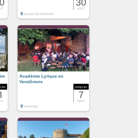
0
30
UT
AOUT
VALLEE-DE-RONSARD
ire
Académie Lyrique en
Vendômois
u'au
jusqu'au
8
7
UT
AOUT
VENDOME