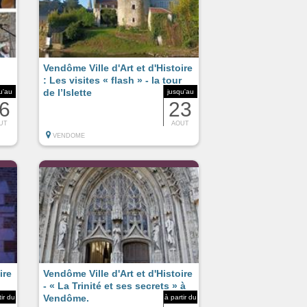
Vendôme Ville d'Art et d'Histoire
: Les visites « flash » - la tour
de l’Islette
u'au
jusqu'au
6
23
UT
AOUT
VENDOME
ire
Vendôme Ville d'Art et d'Histoire
- « La Trinité et ses secrets » à
Vendôme.
tir du
à partir du