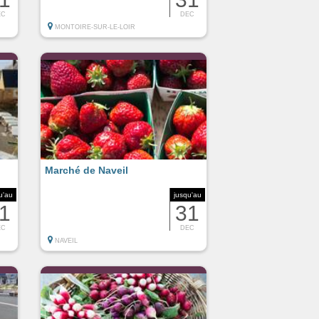
EC
DEC
MONTOIRE-SUR-LE-LOIR
Marché de Naveil
u'au
jusqu'au
1
31
EC
DEC
NAVEIL