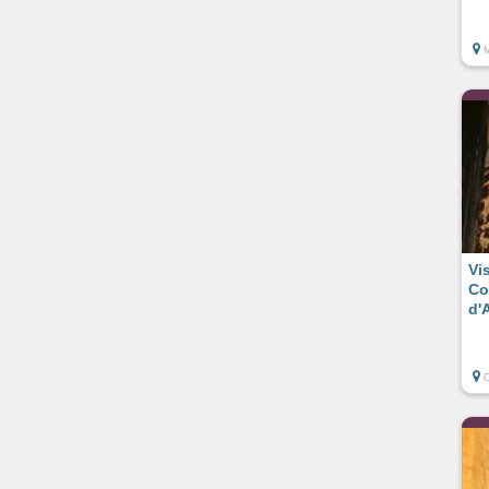
Vi
Co
d'A