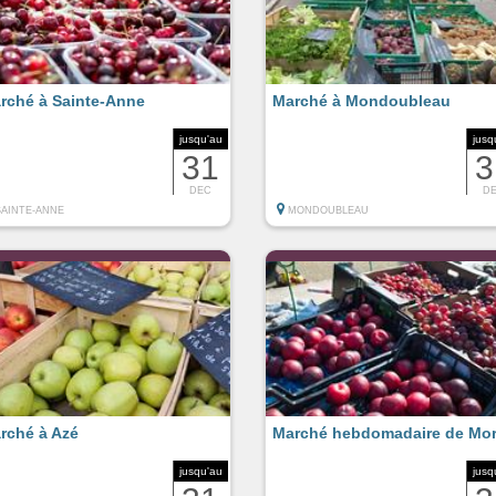
rché à Sainte-Anne
Marché à Mondoubleau
jusqu'au
jusq
31
3
DEC
D
SAINTE-ANNE
MONDOUBLEAU
rché à Azé
Marché hebdomadaire de Mo
jusqu'au
jusq