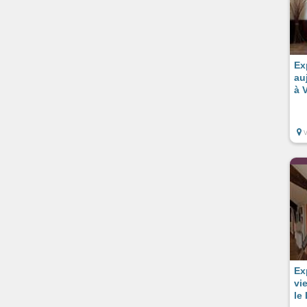
Ex
au
à 
Ex
vi
le 