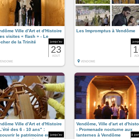
ndôme Ville d'Art et d'Histoire
Les Impromptus à Vendôme
es visites « flash » - Le
ocher de la Trinité
jusqu'au
jusq
23
1
AOUT
AO
VENDOME
VENDOME
ndôme Ville d'Art et d'Histoire
Vendôme, Ville d'art et d'histo
L’été des 6 - 10 ans" :
- Promenade nocturne aux
couvrir le patrimoine en
lanternes à Vendôme
jusqu'au
à par