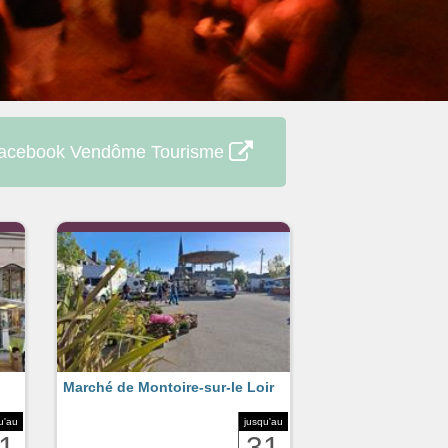
acebook Vendôme Tourisme
Marché de Montoire-sur-le Loir
u'au
jusqu'au
1
31