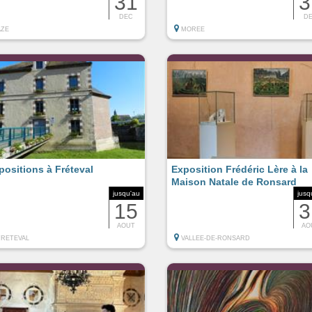
31
3
DEC
D
AZE
MOREE
positions à Fréteval
Exposition Frédéric Lère à la
Maison Natale de Ronsard
jusqu'au
jusq
15
3
AOUT
AO
FRETEVAL
VALLEE-DE-RONSARD