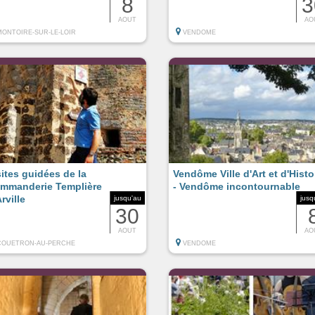
8
3
AOUT
AO
MONTOIRE-SUR-LE-LOIR
VENDOME
sites guidées de la
Vendôme Ville d'Art et d'Histo
mmanderie Templière
- Vendôme incontournable
rville
jusqu'au
jusq
30
AOUT
AO
COUETRON-AU-PERCHE
VENDOME